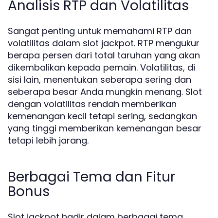
Analisis RTP dan Volatilitas
Sangat penting untuk memahami RTP dan
volatilitas dalam slot jackpot. RTP mengukur
berapa persen dari total taruhan yang akan
dikembalikan kepada pemain. Volatilitas, di
sisi lain, menentukan seberapa sering dan
seberapa besar Anda mungkin menang. Slot
dengan volatilitas rendah memberikan
kemenangan kecil tetapi sering, sedangkan
yang tinggi memberikan kemenangan besar
tetapi lebih jarang.
Berbagai Tema dan Fitur
Bonus
Slot jackpot hadir dalam berbagai tema,