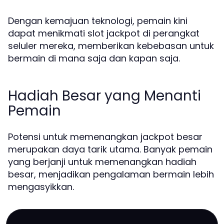
Dengan kemajuan teknologi, pemain kini
dapat menikmati slot jackpot di perangkat
seluler mereka, memberikan kebebasan untuk
bermain di mana saja dan kapan saja.
Hadiah Besar yang Menanti
Pemain
Potensi untuk memenangkan jackpot besar
merupakan daya tarik utama. Banyak pemain
yang berjanji untuk memenangkan hadiah
besar, menjadikan pengalaman bermain lebih
mengasyikkan.