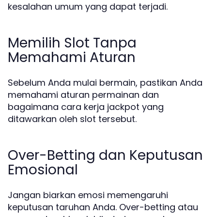
kesalahan umum yang dapat terjadi.
Memilih Slot Tanpa
Memahami Aturan
Sebelum Anda mulai bermain, pastikan Anda
memahami aturan permainan dan
bagaimana cara kerja jackpot yang
ditawarkan oleh slot tersebut.
Over-Betting dan Keputusan
Emosional
Jangan biarkan emosi memengaruhi
keputusan taruhan Anda. Over-betting atau