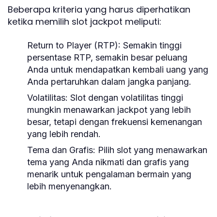
Beberapa kriteria yang harus diperhatikan
ketika memilih slot jackpot meliputi:
Return to Player (RTP):
Semakin tinggi
persentase RTP, semakin besar peluang
Anda untuk mendapatkan kembali uang yang
Anda pertaruhkan dalam jangka panjang.
Volatilitas:
Slot dengan volatilitas tinggi
mungkin menawarkan jackpot yang lebih
besar, tetapi dengan frekuensi kemenangan
yang lebih rendah.
Tema dan Grafis:
Pilih slot yang menawarkan
tema yang Anda nikmati dan grafis yang
menarik untuk pengalaman bermain yang
lebih menyenangkan.