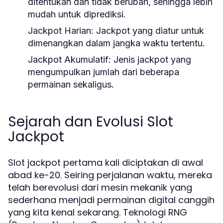
ditentukan dan tidak berubah, sehingga lebih
mudah untuk diprediksi.
Jackpot Harian:
Jackpot yang diatur untuk
dimenangkan dalam jangka waktu tertentu.
Jackpot Akumulatif:
Jenis jackpot yang
mengumpulkan jumlah dari beberapa
permainan sekaligus.
Sejarah dan Evolusi Slot
Jackpot
Slot jackpot pertama kali diciptakan di awal
abad ke-20. Seiring perjalanan waktu, mereka
telah berevolusi dari mesin mekanik yang
sederhana menjadi permainan digital canggih
yang kita kenal sekarang. Teknologi RNG