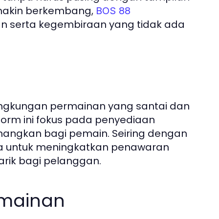
emakin berkembang,
BOS 88
 serta kegembiraan yang tidak ada
 lingkungan permainan yang santai dan
orm ini fokus pada penyediaan
ngkan bagi pemain. Seiring dengan
ya untuk meningkatkan penawaran
rik bagi pelanggan.
rmainan