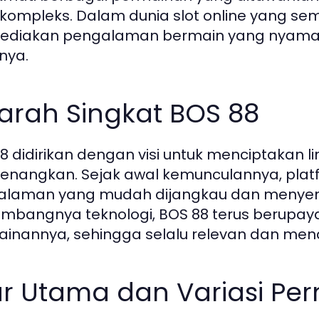
kompleks. Dalam dunia slot online yang s
ediakan pengalaman bermain yang nyaman
nya.
arah Singkat BOS 88
8 didirikan dengan visi untuk menciptakan
nangkan. Sejak awal kemunculannya, platf
alaman yang mudah dijangkau dan menyena
mbangnya teknologi, BOS 88 terus berupa
inannya, sehingga selalu relevan dan mena
tur Utama dan Variasi Pe