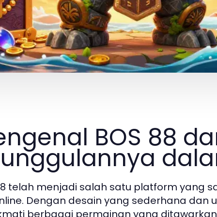
ngenal BOS 88 da
unggulannya dalam
8 telah menjadi salah satu platform yang
online. Dengan desain yang sederhana dan u
mati berbagai permainan yang ditawarkan