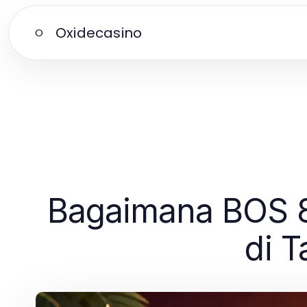
Oxidecasino
O
Bagaimana BOS 8
di 