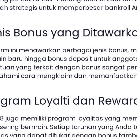
ah strategis untuk memperbesar bankroll A
nis Bonus yang Ditawark
orm ini menawarkan berbagai jenis bonus, m
n baru hingga bonus deposit untuk anggot
tuan yang terkait dengan bonus sangat pe
hami cara mengklaim dan memanfaatkan b
ogram Loyalti dan Rewar
8 juga memiliki program loyalitas yang m
sering bermain. Setiap taruhan yang And
itas yang dapat ditukar dengan bonus tamb