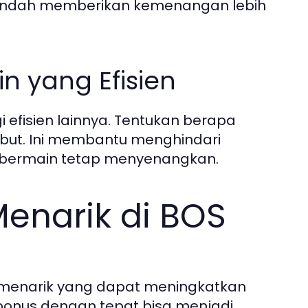
s rendah memberikan kemenangan lebih
 yang Efisien
efisien lainnya. Tentukan berapa
ebut. Ini membantu menghindari
 bermain tetap menyenangkan.
enarik di BOS
 menarik yang dapat meningkatkan
onus dengan tepat bisa menjadi