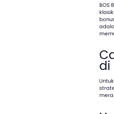
BOS 8
klasi
bonus
adala
memun
Ca
di
Untuk
strat
meran