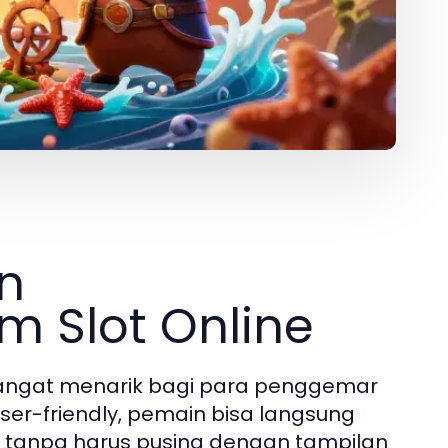
n
 Slot Online
 sangat menarik bagi para penggemar
ser-friendly, pemain bisa langsung
 tanpa harus pusing dengan tampilan