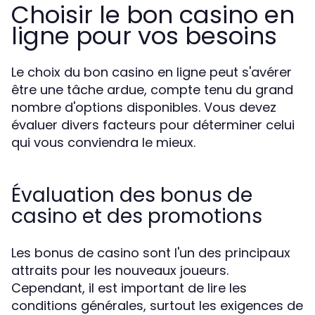
Choisir le bon casino en
ligne pour vos besoins
Le choix du bon casino en ligne peut s'avérer
être une tâche ardue, compte tenu du grand
nombre d'options disponibles. Vous devez
évaluer divers facteurs pour déterminer celui
qui vous conviendra le mieux.
Évaluation des bonus de
casino et des promotions
Les bonus de casino sont l'un des principaux
attraits pour les nouveaux joueurs.
Cependant, il est important de lire les
conditions générales, surtout les exigences de