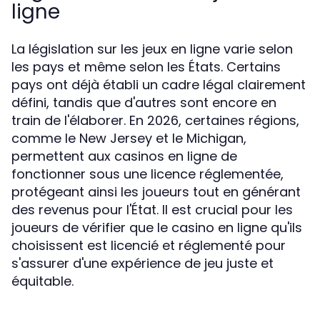
ligne
La législation sur les jeux en ligne varie selon
les pays et même selon les États. Certains
pays ont déjà établi un cadre légal clairement
défini, tandis que d'autres sont encore en
train de l'élaborer. En 2026, certaines régions,
comme le New Jersey et le Michigan,
permettent aux casinos en ligne de
fonctionner sous une licence réglementée,
protégeant ainsi les joueurs tout en générant
des revenus pour l'État. Il est crucial pour les
joueurs de vérifier que le casino en ligne qu'ils
choisissent est licencié et réglementé pour
s'assurer d'une expérience de jeu juste et
équitable.