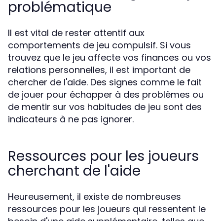
problématique
Il est vital de rester attentif aux
comportements de jeu compulsif. Si vous
trouvez que le jeu affecte vos finances ou vos
relations personnelles, il est important de
chercher de l'aide. Des signes comme le fait
de jouer pour échapper à des problèmes ou
de mentir sur vos habitudes de jeu sont des
indicateurs à ne pas ignorer.
Ressources pour les joueurs
cherchant de l'aide
Heureusement, il existe de nombreuses
ressources pour les joueurs qui ressentent le