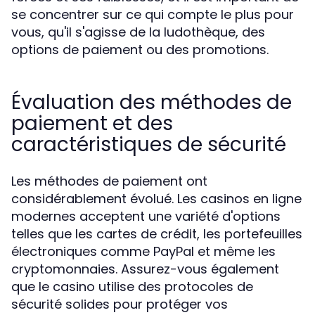
se concentrer sur ce qui compte le plus pour
vous, qu'il s'agisse de la ludothèque, des
options de paiement ou des promotions.
Évaluation des méthodes de
paiement et des
caractéristiques de sécurité
Les méthodes de paiement ont
considérablement évolué. Les casinos en ligne
modernes acceptent une variété d'options
telles que les cartes de crédit, les portefeuilles
électroniques comme PayPal et même les
cryptomonnaies. Assurez-vous également
que le casino utilise des protocoles de
sécurité solides pour protéger vos