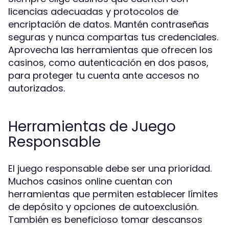
licencias adecuadas y protocolos de
encriptación de datos. Mantén contraseñas
seguras y nunca compartas tus credenciales.
Aprovecha las herramientas que ofrecen los
casinos, como autenticación en dos pasos,
para proteger tu cuenta ante accesos no
autorizados.
Herramientas de Juego
Responsable
El juego responsable debe ser una prioridad.
Muchos casinos online cuentan con
herramientas que permiten establecer límites
de depósito y opciones de autoexclusión.
También es beneficioso tomar descansos