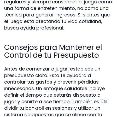
regulares y siempre considerar el juego como
una forma de entretenimiento, no como una
técnica para generar ingresos. Si sientes que
el juego está afectando tu vida cotidiana,
busca ayuda profesional.
Consejos para Mantener el
Control de tu Presupuesto
Antes de comenzar a jugar, establece un
presupuesto claro. Esto te ayudará a
controlar tus gastos y prevenir pérdidas
innecesarias. Un enfoque saludable incluye
definir el tiempo que estarás dispuesto a
jugar y ceñirte a ese tiempo. También es útil
dividir tu bankroll en sesiones y utilizar un
sistema de apuestas que se alinee con tu