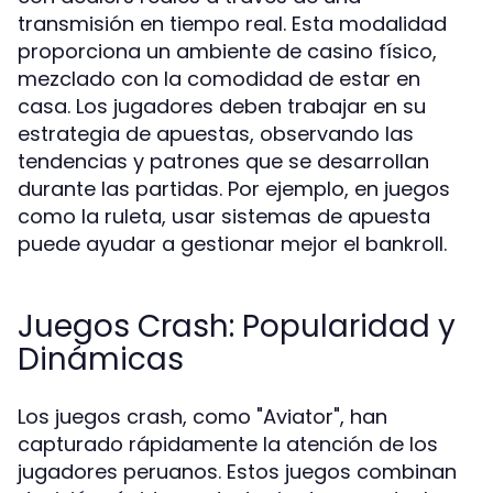
transmisión en tiempo real. Esta modalidad
proporciona un ambiente de casino físico,
mezclado con la comodidad de estar en
casa. Los jugadores deben trabajar en su
estrategia de apuestas, observando las
tendencias y patrones que se desarrollan
durante las partidas. Por ejemplo, en juegos
como la ruleta, usar sistemas de apuesta
puede ayudar a gestionar mejor el bankroll.
Juegos Crash: Popularidad y
Dinámicas
Los juegos crash, como "Aviator", han
capturado rápidamente la atención de los
jugadores peruanos. Estos juegos combinan