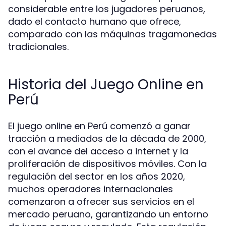
considerable entre los jugadores peruanos,
dado el contacto humano que ofrece,
comparado con las máquinas tragamonedas
tradicionales.
Historia del Juego Online en
Perú
El juego online en Perú comenzó a ganar
tracción a mediados de la década de 2000,
con el avance del acceso a internet y la
proliferación de dispositivos móviles. Con la
regulación del sector en los años 2020,
muchos operadores internacionales
comenzaron a ofrecer sus servicios en el
mercado peruano, garantizando un entorno