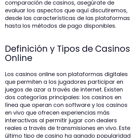
comparación de casinos, asegúrate de
evaluar los aspectos que aquí discutiremos,
desde las características de las plataformas
hasta los métodos de pago disponibles.
Definición y Tipos de Casinos
Online
Los casinos online son plataformas digitales
que permiten a los jugadores participar en
juegos de azar a través de internet. Existen
dos categorías principales: los casinos en
línea que operan con software y los casinos
en vivo que ofrecen experiencias más
interactivas al permitir jugar con dealers
reales a través de transmisiones en vivo. Este
último tipo de casino ha ganado popularidad