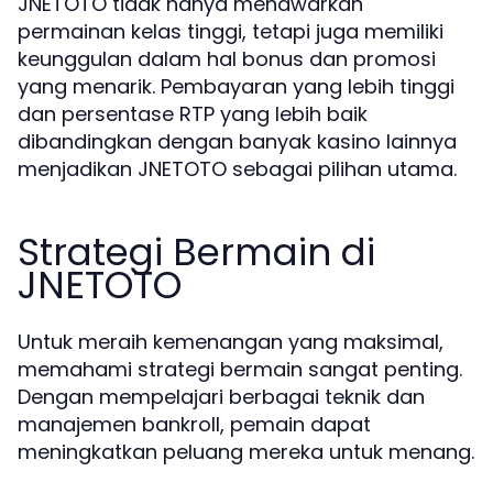
JNETOTO tidak hanya menawarkan
permainan kelas tinggi, tetapi juga memiliki
keunggulan dalam hal bonus dan promosi
yang menarik. Pembayaran yang lebih tinggi
dan persentase RTP yang lebih baik
dibandingkan dengan banyak kasino lainnya
menjadikan JNETOTO sebagai pilihan utama.
Strategi Bermain di
JNETOTO
Untuk meraih kemenangan yang maksimal,
memahami strategi bermain sangat penting.
Dengan mempelajari berbagai teknik dan
manajemen bankroll, pemain dapat
meningkatkan peluang mereka untuk menang.