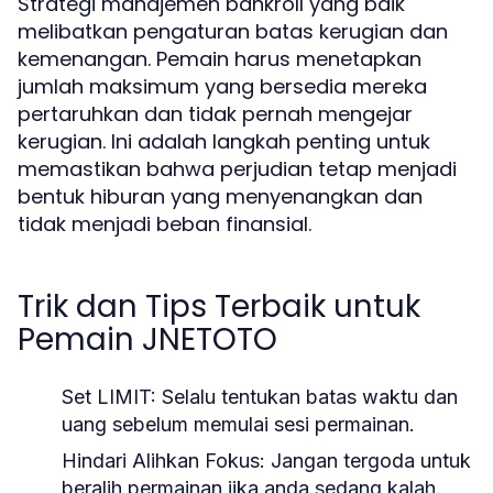
Strategi manajemen bankroll yang baik
melibatkan pengaturan batas kerugian dan
kemenangan. Pemain harus menetapkan
jumlah maksimum yang bersedia mereka
pertaruhkan dan tidak pernah mengejar
kerugian. Ini adalah langkah penting untuk
memastikan bahwa perjudian tetap menjadi
bentuk hiburan yang menyenangkan dan
tidak menjadi beban finansial.
Trik dan Tips Terbaik untuk
Pemain JNETOTO
Set LIMIT: Selalu tentukan batas waktu dan
uang sebelum memulai sesi permainan.
Hindari Alihkan Fokus: Jangan tergoda untuk
beralih permainan jika anda sedang kalah.