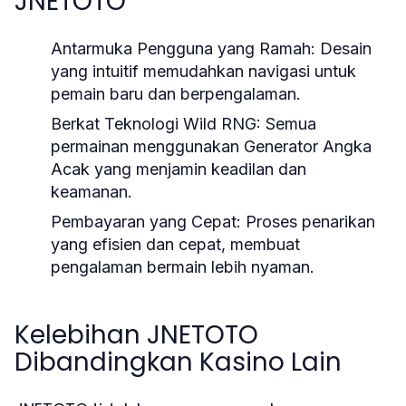
JNETOTO
Antarmuka Pengguna yang Ramah:
Desain
yang intuitif memudahkan navigasi untuk
pemain baru dan berpengalaman.
Berkat Teknologi Wild RNG:
Semua
permainan menggunakan Generator Angka
Acak yang menjamin keadilan dan
keamanan.
Pembayaran yang Cepat:
Proses penarikan
yang efisien dan cepat, membuat
pengalaman bermain lebih nyaman.
Kelebihan JNETOTO
Dibandingkan Kasino Lain