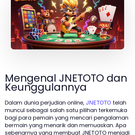
Mengenal JNETOTO dan
Keunggulannya
Dalam dunia perjudian online,
telah
JNETOTO
muncul sebagai salah satu pilihan terkemuka
bagi para pemain yang mencari pengalaman
bermain yang menarik dan memuaskan. Apa
sebenarnya yang membuat JNETOTO menjadi