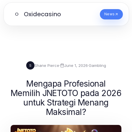
Oxidecasino
O
News
Shane Pierce
·
June 1, 2026
·
Gambling
S
Mengapa Profesional
Memilih JNETOTO pada 2026
untuk Strategi Menang
Maksimal?