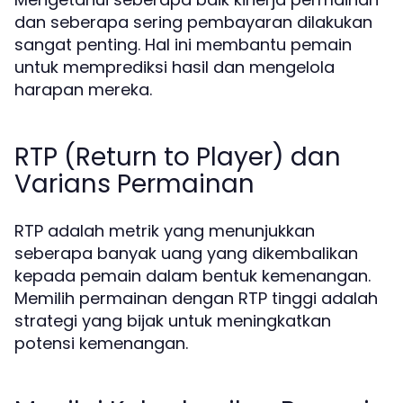
dan seberapa sering pembayaran dilakukan
sangat penting. Hal ini membantu pemain
untuk memprediksi hasil dan mengelola
harapan mereka.
RTP (Return to Player) dan
Varians Permainan
RTP adalah metrik yang menunjukkan
seberapa banyak uang yang dikembalikan
kepada pemain dalam bentuk kemenangan.
Memilih permainan dengan RTP tinggi adalah
strategi yang bijak untuk meningkatkan
potensi kemenangan.