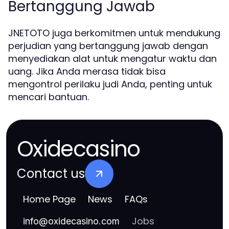
Bertanggung Jawab
JNETOTO juga berkomitmen untuk mendukung
perjudian yang bertanggung jawab dengan
menyediakan alat untuk mengatur waktu dan
uang. Jika Anda merasa tidak bisa
mengontrol perilaku judi Anda, penting untuk
mencari bantuan.
Oxidecasino
Contact us
Home Page
News
FAQs
Jobs
info
@
oxidecasino.com