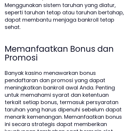
Menggunakan sistem taruhan yang diatur,
seperti taruhan tetap atau taruhan bertahap,
dapat membantu menjaga bankroll tetap
sehat.
Memanfaatkan Bonus dan
Promosi
Banyak kasino menawarkan bonus
pendaftaran dan promosi yang dapat
meningkatkan bankroll awal Anda. Penting
untuk memahami syarat dan ketentuan
terkait setiap bonus, termasuk persyaratan
taruhan yang harus dipenuhi sebelum dapat
menarik kemenangan. Memanfaatkan bonus
ini secara strategis dapat memberikan