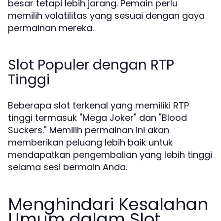
besar tetapi lebih jarang. Pemain perlu
memilih volatilitas yang sesuai dengan gaya
permainan mereka.
Slot Populer dengan RTP
Tinggi
Beberapa slot terkenal yang memiliki RTP
tinggi termasuk "Mega Joker" dan "Blood
Suckers." Memilih permainan ini akan
memberikan peluang lebih baik untuk
mendapatkan pengembalian yang lebih tinggi
selama sesi bermain Anda.
Menghindari Kesalahan
Umum dalam Slot