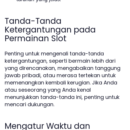
Tanda-Tanda
Ketergantungan pada
Permainan Slot
Penting untuk mengenali tanda-tanda
ketergantungan, seperti bermain lebih dari
yang direncanakan, mengabaikan tanggung
jawab pribadi, atau merasa tertekan untuk
memenangkan kembali kerugian. Jika Anda
atau seseorang yang Anda kenal
menunjukkan tanda-tanda ini, penting untuk
mencari dukungan.
Mengatur Waktu dan