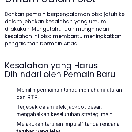
Bahkan pemain berpengalaman bisa jatuh ke
dalam jebakan kesalahan yang umum
dilakukan. Mengetahui dan menghindari
kesalahan ini bisa membantu meningkatkan
pengalaman bermain Anda.
Kesalahan yang Harus
Dihindari oleh Pemain Baru
Memilih permainan tanpa memahami aturan
dan RTP.
Terjebak dalam efek jackpot besar,
mengabaikan keseluruhan strategi main.
Melakukan taruhan impulsif tanpa rencana
taruhan yang jelas.