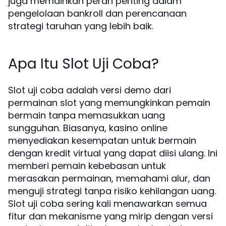
juga memainkan peran penting dalam
pengelolaan bankroll dan perencanaan
strategi taruhan yang lebih baik.
Apa Itu Slot Uji Coba?
Slot uji coba adalah versi demo dari
permainan slot yang memungkinkan pemain
bermain tanpa memasukkan uang
sungguhan. Biasanya, kasino online
menyediakan kesempatan untuk bermain
dengan kredit virtual yang dapat diisi ulang. Ini
memberi pemain kebebasan untuk
merasakan permainan, memahami alur, dan
menguji strategi tanpa risiko kehilangan uang.
Slot uji coba sering kali menawarkan semua
fitur dan mekanisme yang mirip dengan versi