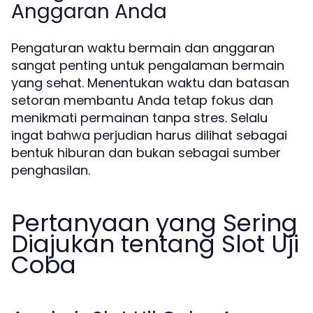
Anggaran Anda
Pengaturan waktu bermain dan anggaran
sangat penting untuk pengalaman bermain
yang sehat. Menentukan waktu dan batasan
setoran membantu Anda tetap fokus dan
menikmati permainan tanpa stres. Selalu
ingat bahwa perjudian harus dilihat sebagai
bentuk hiburan dan bukan sebagai sumber
penghasilan.
Pertanyaan yang Sering
Diajukan tentang Slot Uji
Coba