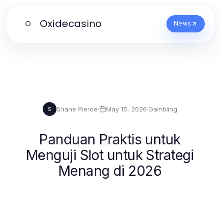
Oxidecasino
O
News
Shane Pierce
·
May 15, 2026
·
Gambling
S
Panduan Praktis untuk
Menguji Slot untuk Strategi
Menang di 2026