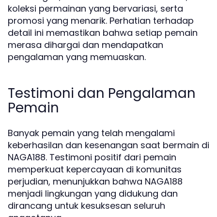
koleksi permainan yang bervariasi, serta
promosi yang menarik. Perhatian terhadap
detail ini memastikan bahwa setiap pemain
merasa dihargai dan mendapatkan
pengalaman yang memuaskan.
Testimoni dan Pengalaman
Pemain
Banyak pemain yang telah mengalami
keberhasilan dan kesenangan saat bermain di
NAGA188. Testimoni positif dari pemain
memperkuat kepercayaan di komunitas
perjudian, menunjukkan bahwa NAGA188
menjadi lingkungan yang didukung dan
dirancang untuk kesuksesan seluruh