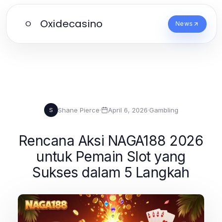
Oxidecasino
O
News
Shane Pierce
·
April 6, 2026
·
Gambling
S
Rencana Aksi NAGA188 2026
untuk Pemain Slot yang
Sukses dalam 5 Langkah