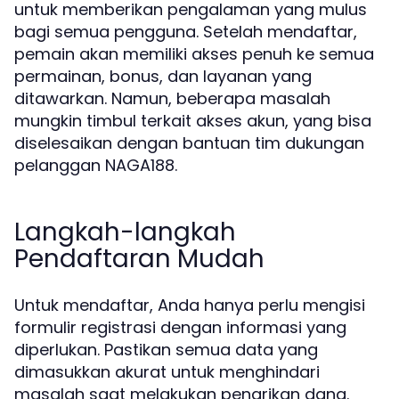
untuk memberikan pengalaman yang mulus
bagi semua pengguna. Setelah mendaftar,
pemain akan memiliki akses penuh ke semua
permainan, bonus, dan layanan yang
ditawarkan. Namun, beberapa masalah
mungkin timbul terkait akses akun, yang bisa
diselesaikan dengan bantuan tim dukungan
pelanggan NAGA188.
Langkah-langkah
Pendaftaran Mudah
Untuk mendaftar, Anda hanya perlu mengisi
formulir registrasi dengan informasi yang
diperlukan. Pastikan semua data yang
dimasukkan akurat untuk menghindari
masalah saat melakukan penarikan dana.