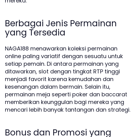
mereka.
Berbagai Jenis Permainan
yang Tersedia
NAGA188 menawarkan koleksi permainan
online paling variatif dengan sesuatu untuk
setiap pemain. Di antara permainan yang
ditawarkan, slot dengan tingkat RTP tinggi
menjadi favorit karena kemudahan dan
kesenangan dalam bermain. Selain itu,
permainan meja seperti poker dan baccarat
memberikan keunggulan bagi mereka yang
mencari lebih banyak tantangan dan strategi.
Bonus dan Promosi yang