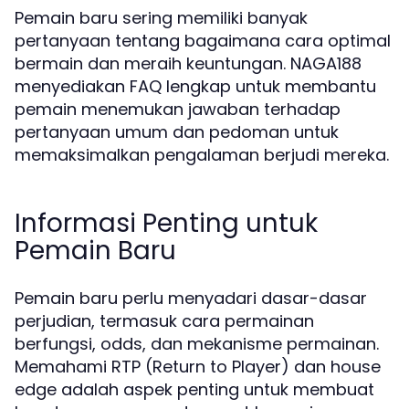
Pemain baru sering memiliki banyak
pertanyaan tentang bagaimana cara optimal
bermain dan meraih keuntungan. NAGA188
menyediakan FAQ lengkap untuk membantu
pemain menemukan jawaban terhadap
pertanyaan umum dan pedoman untuk
memaksimalkan pengalaman berjudi mereka.
Informasi Penting untuk
Pemain Baru
Pemain baru perlu menyadari dasar-dasar
perjudian, termasuk cara permainan
berfungsi, odds, dan mekanisme permainan.
Memahami RTP (Return to Player) dan house
edge adalah aspek penting untuk membuat